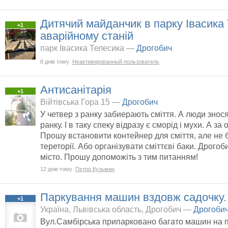
Дитячий майданчик в парку Івасика
+1
аварійному станій
парк Івасика Телесика —
Дрогобич
8 днів тому
Неактивированный пользователь
Антисанітарія
+1
Війтівська Гора 15 —
Дрогобич
У четвер з ранку забиерають сміття. А люди знося
ранку. І в таку спеку відразу є сморід і мухи. А за
Прошу встановити контейнер для сміття, але не 
тереторії. Або організувати сміттєві баки. Дрогоб
місто. Прошу допоможіть з тим питанням!
12 днів тому
Петро Кузьмин
Паркування машин вздовж садочку.
+1
Україна, Львівська область, Дрогобич —
Дрогоби
Вул.Самбірська припарковано багато машин на 