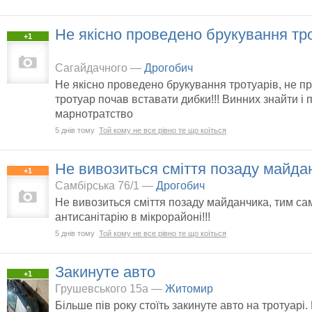
Не якісно проведено брукування тр
+1
Сагайдачного —
Дрогобич
Не якісно проведено брукування тротуарів, не пр
тротуар почав вставати дибки!!! Винних знайти і 
марнотратство
5 днів тому
Той кому не все рівно те що коїться
Не вивозиться сміття позаду майда
+1
Самбірська 76/1 —
Дрогобич
Не вивозиться сміття позаду майданчика, тим с
антисанітарію в мікрорайоні!!!
5 днів тому
Той кому не все рівно те що коїться
Закинуте авто
+1
Грушевського 15а —
Житомир
Більше пів року стоїть закинуте авто на тротуарі