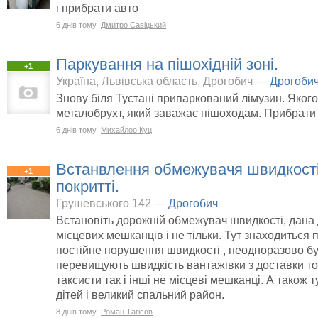
і прибрати авто
6 днів тому
Дмитро Савіцький
Паркування на пішохідній зоні.
+1
Україна, Львівська область, Дрогобич —
Дрогоби
Знову біля Тустані припаркований лімузин. Якого
металобрухт, який заважає пішоходам. Прибрати
6 днів тому
Михайлоо Куц
Встанвлення обмежувачя швидкост
+1
покритті.
Грушевського 142 —
Дрогобич
Встановіть дорожній обмежувач швидкості, дана 
місцевих мешканців і не тільки. Тут знаходиться
постійне порушення швидкості , неодноразово бу
перевищують швидкість вантажівки з доставки то
таксисти так і інші не місцеві мешканці. А також
дітей і великий спальний район.
8 днів тому
Роман Тагісов