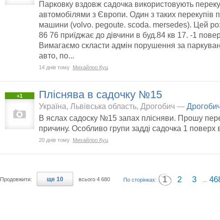
Парковку вздовж садочка використовують переку
автомобілями з Європи. Один з таких перекупів п
машини (volvo. pegoute. scoda. mersedes). Цей ро
86 76 приїджає до дівчини в буд.84 кв 17. -1 пове
Вимагаємо скласти адмін порушення за паркуванн
авто, по...
14 днів тому
Михайлоо Куц
Пліснява в садочку №15
+1
Україна, Львівська область, Дрогобич —
Дрогоби
В яслах садоску №15 запах плісняви. Прошу пере
причину. Особливо групи задді садочка 1 поверх в
20 днів тому
Михайлоо Куц
1
2
3
46
ще 10
Продовжити:
всього 4 680
По сторінках:
...